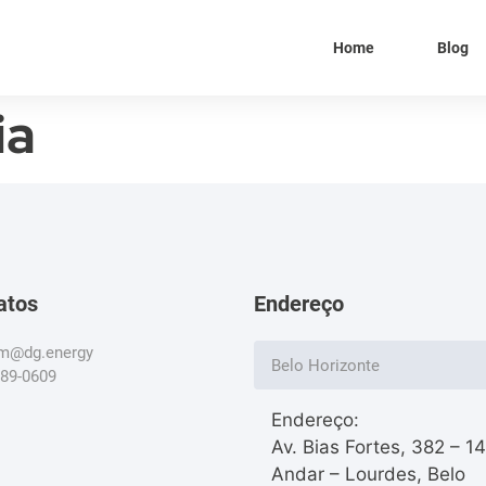
Home
Blog
ia
atos
Endereço
om@dg.energy
Belo Horizonte
789-0609
Endereço:
Av. Bias Fortes, 382 – 1
Andar – Lourdes, Belo