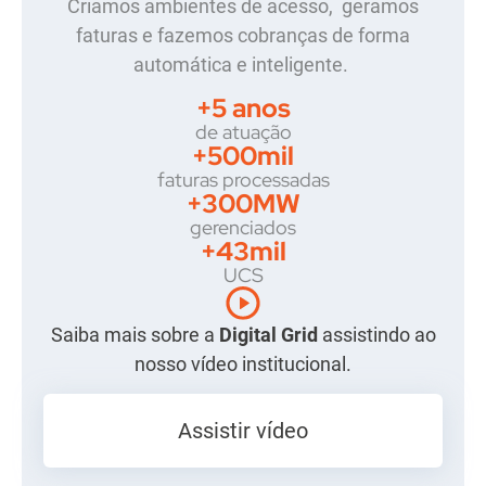
Criamos ambientes de acesso, geramos
faturas e fazemos cobranças de forma
automática e inteligente.
+
5
 anos
de atuação
+
500
mil
faturas processadas
+
300
MW
gerenciados
+
43
mil
UCS
Saiba mais sobre a
Digital Grid
assistindo ao
nosso vídeo institucional.
Assistir vídeo