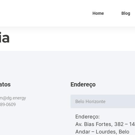
Home
Blog
ia
atos
Endereço
om@dg.energy
Belo Horizonte
789-0609
Endereço:
Av. Bias Fortes, 382 – 1
Andar – Lourdes, Belo