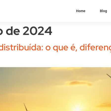
Home
Blog
o de 2024
istribuída: o que é, diferen