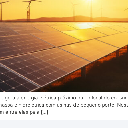
e gera a energia elétrica próximo ou no local do consum
iomassa e hidrelétrica com usinas de pequeno porte. Nes
em entre elas pela […]