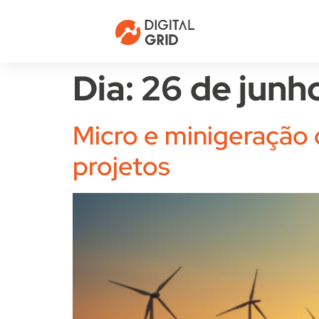
Dia:
26 de junh
Micro e minigeração d
projetos